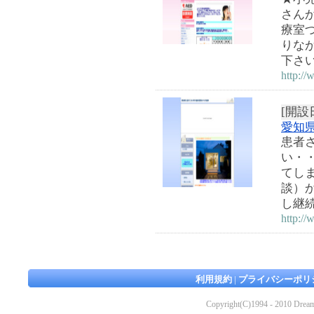
さん
療室
りな
下さ
http:/
[開設日
愛知
患者
い・
てし
談）
し継
http:/
利用規約
|
プライバシーポリ
Copyright(C)1994 - 2010 Dream 