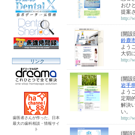
おひ
提案
http:/
[開設日
鈴鹿
よう
大切
http://
リンク
[開設日
岩手
よう
定期
解決
い。
http://
歯医者さんが作った、日本
最大の歯科相談・情報サイ
ト
[開設日