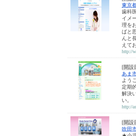
東京
歯科
イメ
理を
ばと
んと
えて
http://
[開設日
あま
よう
定期
解決
い。
http://
[開設日
吹田
★小