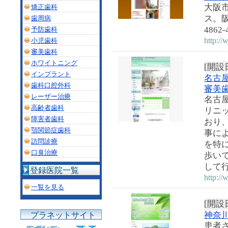
大阪
矯正歯科
ス。阪
歯周病
4862-
予防歯科
http://
小児歯科
審美歯科
ホワイトニング
[開設日
インプラント
名古
歯科口腔外科
審美
レーザー治療
名古
高齢者歯科
リニ
障害者歯科
おり
顎関節症歯科
事に
訪問診療
を特
口臭治療
歩い
して
登録医院一覧
http:/
一覧を見る
[開設日
神奈
プラネットサイト
患者