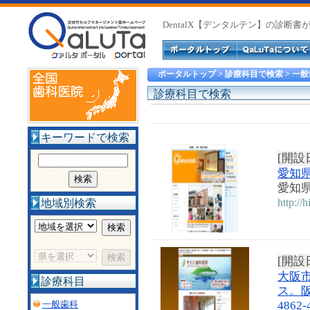
DentalX【デンタルテン】の診断
ポータルトップ
> 診療科目で検索 > 一
診療科目で検索
キーワードで検索
[開設日
愛知
愛知
http://
地域別検索
[開設日
大阪
診療科目
ス。阪
一般歯科
4862-