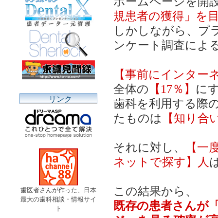
ホームページを開
規患者の獲得」を
しかしながら、プ
ンケート調査によ
【事前にインター
全体の
【17％】
に
リンク
歯科を利用する際
たものは
【知り合い
それに対し、
【一
ネットで探す】人
この結果から、
歯医者さんが作った、日本
最大の歯科相談・情報サイ
既存の患者さんが
ト