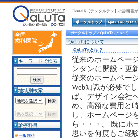
DentalX【デンタルテン】の診断
ポータルトップ
> QaLuTaについて
QaLuTaについて
従来のホームペー
キーワードで検索
ンタンに開設・更新
従来のホームペー
Web知識が必要で
地域別検索
ば、デザイン会社
め、高額な費用と時
し、ホームページ
ら・・・。 既に
診療科目
思いを何度もご経験
一般歯科