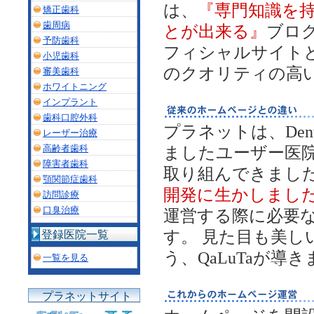
は、
『専門知識を
矯正歯科
歯周病
とが出来る』
ブロ
予防歯科
フィシャルサイト
小児歯科
のクオリティの高
審美歯科
ホワイトニング
インプラント
歯科口腔外科
プラネットは、De
レーザー治療
高齢者歯科
ましたユーザー医
障害者歯科
取り組んできました
顎関節症歯科
開発に生かしまし
訪問診療
口臭治療
運営する際に必要
す。 見た目も美
登録医院一覧
う、QaLuTaが導
一覧を見る
プラネットサイト